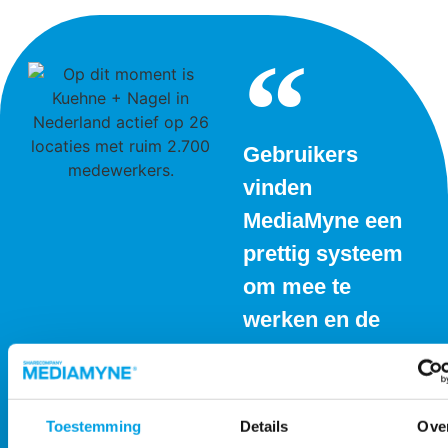
Gebruikers
vinden
MediaMyne een
prettig systeem
om mee te
werken en de
medewerkers
worden beter
geïnformeerd
Toestemming
Details
Ove