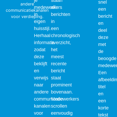
je
staan
snel
medewerkers
alle
een
in
berichten
bericht
eigen
in
en
huisstijl.
een
deel
Herhaal
chronologisch
deze
informatie
overzicht,
met
zodat
het
de
deze
meest
beoogde
beklijft
recente
medewer
en
bericht
Een
verwijs
staat
afbeeldi
naar
prominent
titel
andere
bovenaan.
en
communicatie
Medewerkers
een
kanalen
scrollen
korte
voor
eenvoudig
tekst