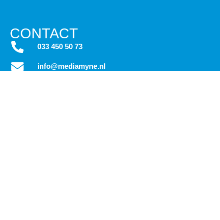
CONTACT
033 450 50 73
info@mediamyne.nl
Maanlander 47
3824 MN Amersfoort
OPLOSSING
Interne communicatie verbeteren
Betrokken medewerkers
Veiligheid medewerkers
E-BOOKS
Effectief communiceren in jouw organisatie