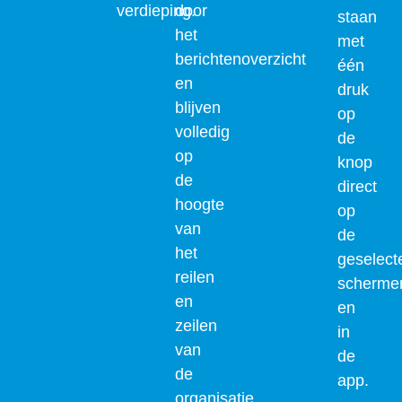
verdieping.
door
staan
het
met
berichtenoverzicht
één
en
druk
blijven
op
volledig
de
op
knop
de
direct
hoogte
op
van
de
het
geselect
reilen
scherme
en
en
zeilen
in
van
de
de
app.
organisatie.