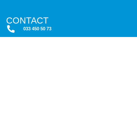
CONTACT
033 450 50 73
info@mediamyne.nl
Maanlander 47
3824 MN Amersfoort
OPLOSSING
Interne communicatie verbeteren
Betrokken medewerkers
Veiligheid medewerkers
E-BOOKS
Effectief communiceren in jouw organisatie