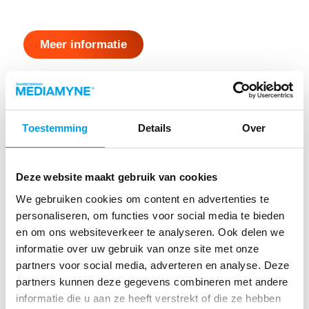
Meer informatie
Toestemming
Details
Over
Deze website maakt gebruik van cookies
ONZE MEEST
We gebruiken cookies om content en advertenties te
GEBRUIKTE
personaliseren, om functies voor social media te bieden
en om ons websiteverkeer te analyseren. Ook delen we
INTEGRATIES
informatie over uw gebruik van onze site met onze
partners voor social media, adverteren en analyse. Deze
Door slim gebruik te maken van content van
partners kunnen deze gegevens combineren met andere
derden kun je je narrowcastingsysteem goed
informatie die u aan ze heeft verstrekt of die ze hebben
gevuld houden. MediaMyne bevat vele