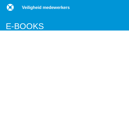
Veiligheid medewerkers
E-BOOKS
Effectief communiceren in jouw organisatie
Betrokken Medewerkers
Tips verbeteren interne communicatie