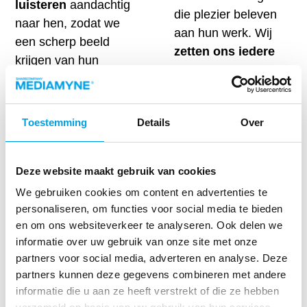
luisteren
aandachtig
die plezier beleven
naar hen, zodat we
aan hun werk. Wij
een scherp beeld
zetten ons iedere
krijgen van hun
dag in
om samen de
activiteiten en
verwachtingen van
doelstellingen. Als
onze klanten te
expertpartner leven
Toestemming
Details
Over
overtreffen.
wij in alles wat we
doen onze
MediaMyne is één
organisatiewaarden
Deze website maakt gebruik van cookies
van de merken van
na.
ShareCompany.
We gebruiken cookies om content en advertenties te
Actief met drie
personaliseren, om functies voor social media te bieden
Wij
prikkelen
onze
en om ons websiteverkeer te analyseren. Ook delen we
bedrijfsonderdelen
klanten, zijn altijd
informatie over uw gebruik van onze site met onze
heeft ShareCompany
transparant en
partners voor social media, adverteren en analyse. Deze
uiteindelijk één
helpen hen om hun
partners kunnen deze gegevens combineren met andere
gezamenlijk doel: het
informatie die u aan ze heeft verstrekt of die ze hebben
interne communicatie
optimaliseren van