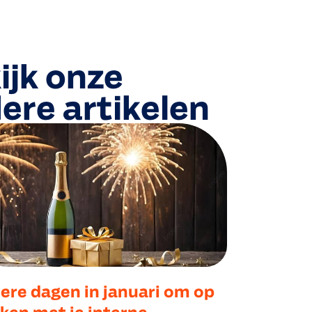
ijk onze
ere artikelen
ere dagen in januari om op
aken met je interne