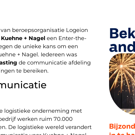
Bek
van beroepsorganisatie Logeion
t
Kuehne + Nagel
een Enter-the-
and
regen de unieke kans om een
uehne + Nagel. Iedereen was
asting
de communicatie afdeling
ngen te bereiken.
municatie
le logistieke onderneming met
bedrijf werken ruim 70.000
Bijzond
. De logistieke wereld verandert
in te h