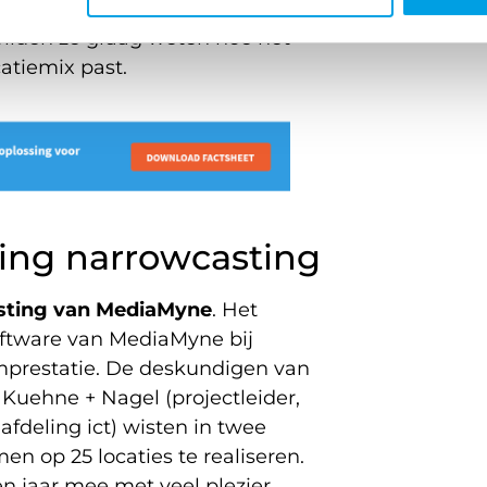
 van de implementatie van een
ilden ze graag weten hoe het
atiemix past.
sing narrowcasting
sting van MediaMyne
. Het
ftware van MediaMyne bij
prestatie. De deskundigen van
uehne + Nagel (projectleider,
fdeling ict) wisten in twee
n op 25 locaties te realiseren.
 jaar mee met veel plezier .