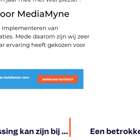
 voor MediaMyne
et implementeren van
ties. Mede daarom zijn wij zeer
aar ervaring heeft gekozen voor
Hoe een beeldkrant de oplossing kan zijn bij u op kantoor
Een betrokk