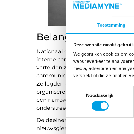
Toestemming
Belang van narrowc
Deze website maakt gebruik
Nationaal communicatiemanager Car
We gebruiken cookies om cont
interne communicatie Ilse Jochems 
websiteverkeer te analyseren
vertelden ze enthousiast over de or
media, adverteren en analys
communicatie en de belangrijke rol 
verstrekt of die ze hebben v
Ze legden onder andere uit hoe ze 
Toestemmingsselectie
organiseren. Ook gaven ze inzicht i
Noodzakelijk
een narrowcastingsysteem. De zeer 
onderstreepte het belang voor de 
De deelnemende communicatieprofe
nieuwsgierig naar de ervaringen me