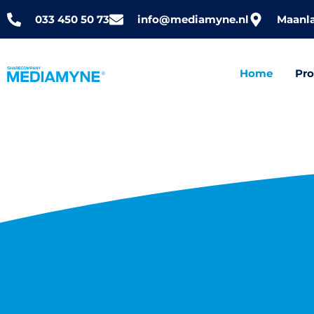
033 450 50 73
info@mediamyne.nl
Maanla
Home
Pr