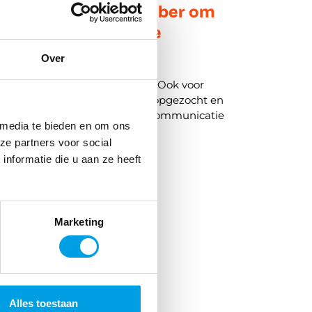
dere dagen in december om
 te staan in je interne
icatie
Over
de maand van de feestdagen. Ook voor
 hebben wij de beste dagen opgezocht en
je gezet. Zo blijft jouw interne communicatie
 media te bieden en om ons
d!
ze partners voor social
r
nformatie die u aan ze heeft
Marketing
Alles toestaan