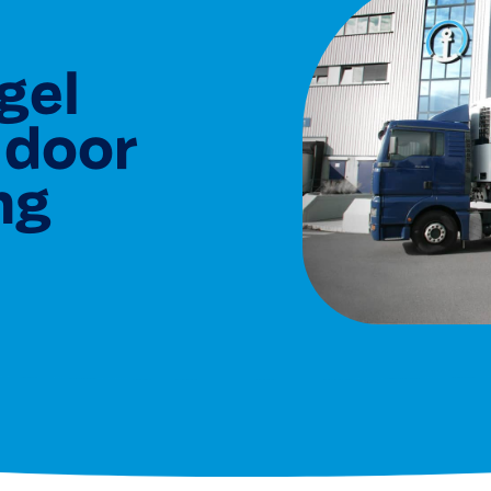
gel
 door
ng