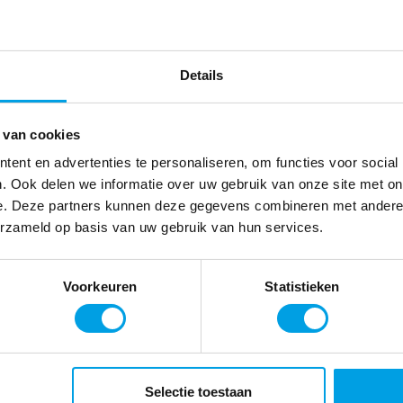
Bijzon
bij stil
commun
Details
asting
December, 
deze maand
 van cookies
op een rijt
oline Tjan en projectleider
ent en advertenties te personaliseren, om functies voor social
goed gevul
gaven een presentatie. Daarbij
. Ook delen we informatie over uw gebruik van onze site met on
Lees mee
ganisatie van de interne
e. Deze partners kunnen deze gegevens combineren met andere i
die narrowcasting daarin speelt.
erzameld op basis van uw gebruik van hun services.
de content verzorgen en
n het implementatietraject van
Voorkeuren
Statistieken
ervaren Caroline Tjan
onderneming.
ssionals waren vooral
t en het nut van narrowcasting.
Selectie toestaan