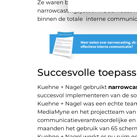
Ze waren benieuwd naar de impact
narrowcastingsysteem. Daarnaast w
binnen de totale interne communic
Succesvolle toepas
Kuehne + Nagel gebruikt
narrowca
succesvol implementeren van de so
Kuehne + Nagel was een echte team
MediaMyne en het projectteam van K
communicatieverantwoordelijke en a
maanden het gebruik van 65 scherme
Kuehne + Nagel werkt er nu ruim een