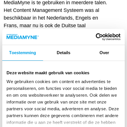
MediaMyne is te gebruiken in meerdere talen.
Het Content Management Systeem was al
beschikbaar in het Nederlands, Engels en
Frans, maar nu is ook de Duitse taal
toegevoegd.
Content hergebruiken uit
Toestemming
Details
Over
het archief
Deze website maakt gebruik van cookies
MediaMyne 4.0 beschikt over een handige
We gebruiken cookies om content en advertenties te
archieffunctie. Hiermee kun je content die je niet
personaliseren, om functies voor social media te bieden
langer publiceert, een tijdje bewaren. Dit scheelt
en om ons websiteverkeer te analyseren. Ook delen we
tijd als je het na een tijdje weer opnieuw wilt
informatie over uw gebruik van onze site met onze
publiceren voor content dat meerdere keren per
partners voor social media, adverteren en analyse. Deze
partners kunnen deze gegevens combineren met andere
jaar terugkomt. Zo hoef je niet telkens dezelfde
informatie die u aan ze heeft verstrekt of die ze hebben
content opnieuw te maken.