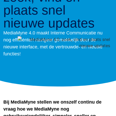
plaats snel
nieuwe updates
MediaMyne 4.0 maakt Interne Communicatie nu
nog efficiėnter! navigeer gemakkelijk door de
nieuwe interface, met de vertrouwde- en nieuwe
functies!
Bij MediaMyne stellen we onszelf continu de
vraag hoe we MediaMyne nog
gebruiksvriendelijker, simpeler, sneller en