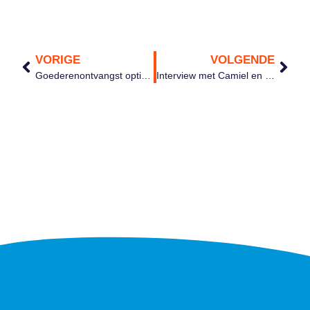
VORIGE
VOLGENDE
Goederenontvangst optimaliseren met narrowcasting
Interview met Camiel en Maarten van MediaMyne op HR&Communicatie