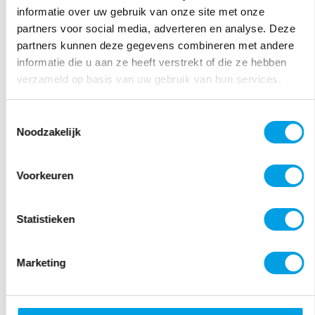
informatie over uw gebruik van onze site met onze
kentekenregistratie, maakt het mogelijk om
partners voor social media, adverteren en analyse. Deze
zonder tussenkomst of extra acties een soepele
partners kunnen deze gegevens combineren met andere
doorstroom van vrachtverkeer te bevorderen.
informatie die u aan ze heeft verstrekt of die ze hebben
verzameld op basis van uw gebruik van hun services.
Meer weten?
Toestemmingsselectie
Natuurlijk kan MediaMyne koppelen met diverse
Noodzakelijk
kentekenregistratiesystemen. Wil je hier meer
over
Voorkeuren
weten? Start een chat met onze experts of stuur
een e-mail naar
info@mediamyne.nl
. Bellen
kan ook naar 033 450 50 80.
Statistieken
Marketing