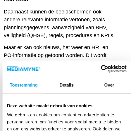
Daarnaast kunnen de beeldschermen ook
andere relevante informatie vertonen, zoals
planningsgegevens, aanwezigheid van BHV,
veiligheid (QHSE), regels, procedures en KPI’s.
Maar er kan ook nieuws, het weer en HR- en
PO-informatie op getoond worden. Dit wordt
geanimeerd in de huisstijl van het bedrijf
weergegeven op een exclusief eigen tv-kanaal.
Real-time dataverbinding
Toestemming
Details
Over
Het kenmerkende aan deze systeemopzet is dat
Deze website maakt gebruik van cookies
er gebruik wordt gemaakt van bestaande data
uit bestaande systemen. Een real-time
We gebruiken cookies om content en advertenties te
personaliseren, om functies voor social media te bieden
dataverbinding tussen het Content Management
en om ons websiteverkeer te analyseren. Ook delen we
Systeem dat de beeldschermen voedt en de