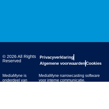
© 2026 All Rights
Privacyverklaring
Reserved
Algemene voorwaarden
Cookies
MediaMyne is
MediaMyne narrowcasting software
onderdeel van
voor interne communicatie.
ShareCompany
U gaat akkoord met onze
Onze andere brands
privacyverklaring & cookies bij het
zijn
BIQH
&
Atrea
gebruik van deze website.