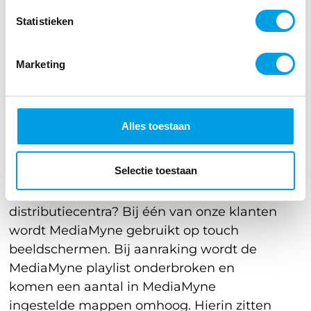
toont op hun beeldschermen de AEX
Statistieken
koersen van hun eigen en andere
organisaties.
Marketing
8. Toon interactief
hoeveel werk er nog
Alles toestaan
moet worden gedaan
Selectie toestaan
Wil je op een interactieve wijze laten zien
wat de stand van zaken is in de
distributiecentra? Bij één van onze klanten
wordt MediaMyne gebruikt op touch
beeldschermen. Bij aanraking wordt de
MediaMyne playlist onderbroken en
komen een aantal in MediaMyne
ingestelde mappen omhoog. Hierin zitten