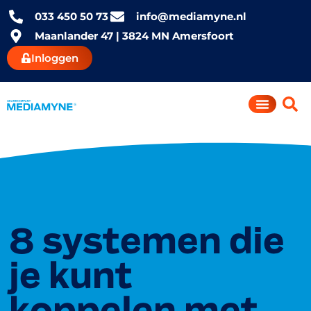
033 450 50 73
info@mediamyne.nl
Maanlander 47 | 3824 MN Amersfoort
Inloggen
8 systemen die
je kunt
koppelen met