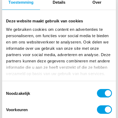
openbaar vervoer te gebruiken? Dan is het
Toestemming
Details
Over
mogelijk om informatie te tonen vanuit
9292. Op MediaMyne kan iedereen dan
Deze website maakt gebruik van cookies
zien welke bussen, treinen, trams of
metro’s in de buurt op het punt staan te
We gebruiken cookies om content en advertenties te
personaliseren, om functies voor social media te bieden
vertrekken. Voor BREAAM gecertificeerde
en om ons websiteverkeer te analyseren. Ook delen we
bedrijven komt dit extra goed van pas.
informatie over uw gebruik van onze site met onze
7. Toon de beurskoers
partners voor social media, adverteren en analyse. Deze
partners kunnen deze gegevens combineren met andere
van jouw organisatie of
informatie die u aan ze heeft verstrekt of die ze hebben
alle AEX koersen
verzameld op basis van uw gebruik van hun services.
Toestemmingsselectie
Wil je de live beurskoers van jouw
Noodzakelijk
organisatie laten zien Dan is dit ook
mogelijk met MediaMyne. Enkele grote
Voorkeuren
financiële instellingen vallen ook binnen
ons klantenbestand. Een aantal van hen