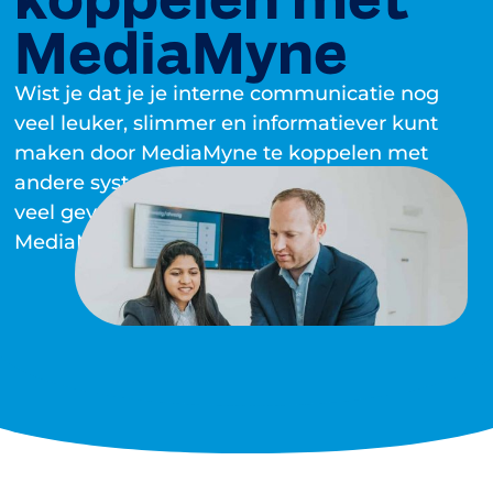
MediaMyne
Wist je dat je je interne communicatie nog
veel leuker, slimmer en informatiever kunt
maken door MediaMyne te koppelen met
andere systemen? In deze blog delen we 8
veel gevraagde koppelingen met
MediaMyne.