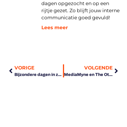
dagen opgezocht en op een
rijtje gezet. Zo blijft jouw interne
communicatie goed gevuld!
Lees meer
VORIGE
VOLGENDE
Bijzondere dagen in zomerperiode om bij stil te staan in je interne communicatie
MediaMyne en The Others Online gaan samen verder