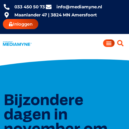
033 450 50 73
info@mediamyne.nl
Maanlander 47 | 3824 MN Amersfoort
Inloggen
Bijzondere
dagen in
november om