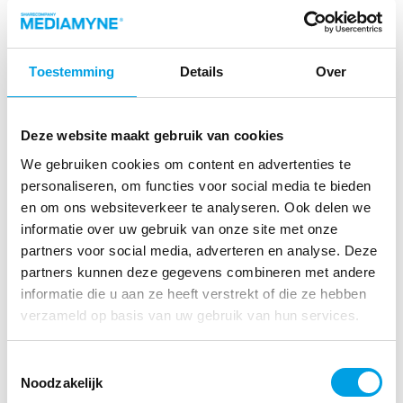
fouten mag maken, kritisch mag zijn, mag
leren van elkaar.
Een sociaal veilige omgeving is een
Toestemming
Details
Over
voorwaarde om (ver)binding te creëren. Zo
maak je werkstress bespreekbaar.
Deze website maakt gebruik van cookies
Veiligheid in een bedrijf organiseren is één
ding. Ervoor zorgen dat werknemers zich
We gebruiken cookies om content en advertenties te
personaliseren, om functies voor social media te bieden
ook veilig vóélen is een tweede. Sociale
en om ons websiteverkeer te analyseren. Ook delen we
veiligheid wordt beïnvloed door
informatie over uw gebruik van onze site met onze
(ongewenst) gedrag zoals pesten, seksuele
partners voor social media, adverteren en analyse. Deze
intimidatie, discriminatie, agressie en
partners kunnen deze gegevens combineren met andere
geweld.
informatie die u aan ze heeft verstrekt of die ze hebben
verzameld op basis van uw gebruik van hun services.
Hoe sociaal veilig voelen jullie
medewerkers zich? Hebben jullie hier al
Toestemmingsselectie
eens gesprekken met elkaar over
Noodzakelijk
gevoerd? Juist in deze week is het mooi