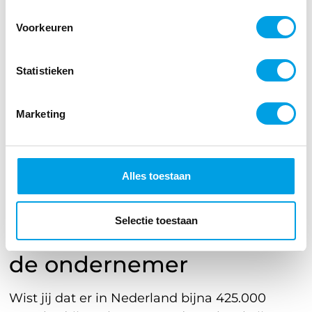
om hiermee te starten; laagdrempelig
Voorkeuren
door het drinken van kopjes koffie met
collega’s of door middel van een kleine
enquete of een poll.
Statistieken
Marketing
Alles toestaan
Selectie toestaan
15 November: Dag van
de ondernemer
Wist jij dat er in Nederland bijna 425.000