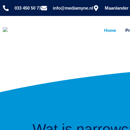
033 450 50 73
info@mediamyne.nl
Maanlander 
Home
P
Wat is narrowc