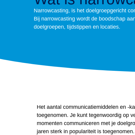
Narrowcasting, is het doelgroepgericht 
Bij narrowcasting wordt de boodschap aa
doelgroepen, tijdstippen en locaties.
Het aantal communicatiemiddelen en -kan
toegenomen. Je kunt tegenwoordig op ve
momenten communiceren met je doelgroep
jaren sterk in populariteit is toegenomen