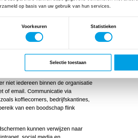
 wachttijdverzachter.
erzameld op basis van uw gebruik van hun services.
en en entertainment vormen een goede
r. Tegelijkertijd wordt de cliënt of
Voorkeuren
Statistieken
e over de organisatie. Een mooi extra
Selectie toestaan
n voor interne communicatie
hebben
len alle medewerkers betrokken houden
ter niet iedereen binnen de organisatie
net of email. Communicatie via
oals koffiecorners, bedrijfskantines,
 bereik van een boodschap flink
eldschermen kunnen verwijzen naar
ntranet, social media en