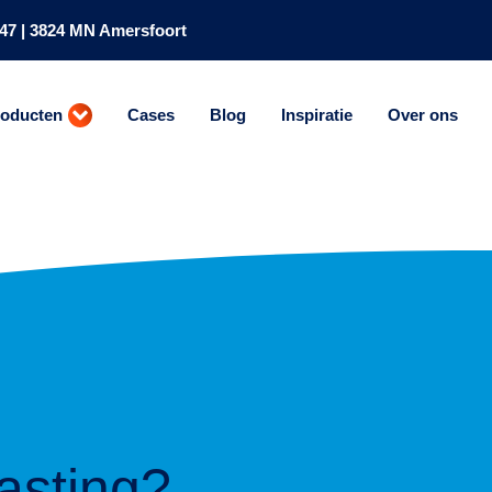
47 | 3824 MN Amersfoort
roducten
Cases
Blog
Inspiratie
Over ons
asting?