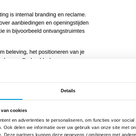
ng is internal branding en reclame.
over aanbiedingen en openingstijden
ie in bijvoorbeeld ontvangstruimtes
m beleving, het positioneren van je
doelgroep. De beeldschermen
meborden en posters. Bewegende
attentiewaarde dan deze statische
Details
 van cookies
ndartsen, ziekenhuizen en huisartsen
n. Dat geldt ook voor
ent en advertenties te personaliseren, om functies voor social
. Ook delen we informatie over uw gebruik van onze site met on
lialen en kantoorgebouwen.
e. Deze partners kunnen deze gegevens combineren met andere i