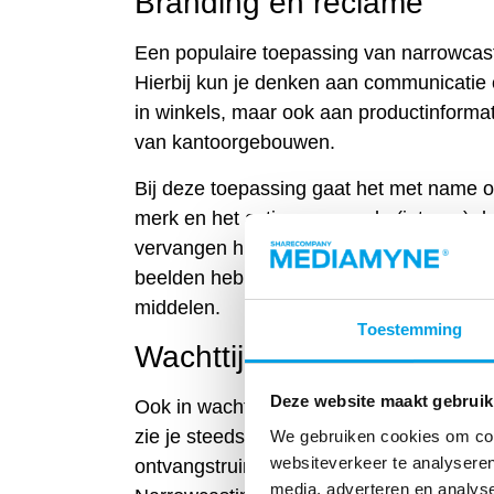
Branding en reclame
Een populaire toepassing van narrowcasti
Hierbij kun je denken aan communicatie 
in winkels, maar ook aan productinformat
van kantoorgebouwen.
Bij deze toepassing gaat het met name o
merk en het activeren van de (interne) 
vervangen hierbij de traditionele recla
beelden hebben aangetoond een hogere 
middelen.
Toestemming
Wachttijdverzachter
Deze website maakt gebruik
Ook in wachtruimtes van bijvoorbeeld ta
zie je steeds vaker beeldschermen hange
We gebruiken cookies om cont
websiteverkeer te analyseren
ontvangstruimtes in bijvoorbeeld bankfi
media, adverteren en analys