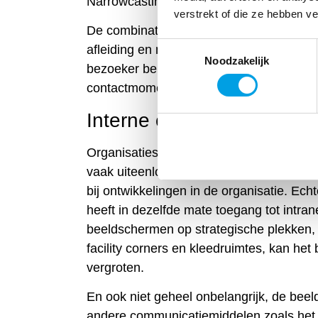
Narrowcasting is namelijk ook een goede
verstrekt of die ze hebben v
De combinatie van informatieve bericht
Toestemmingsselectie
afleiding en maken het wachten aangename
Noodzakelijk
bezoeker bereikt met relevante informati
contactmoment in de customer journey.
Interne communicatie
Organisaties die
narrowcasting inzette
vaak uiteenlopende uitdagingen. Zij wil
bij ontwikkelingen in de organisatie. Ech
heeft in dezelfde mate toegang tot intra
beeldschermen op strategische plekken, z
facility corners en kleedruimtes, kan het
vergroten.
En ook niet geheel onbelangrijk, de be
andere communicatiemiddelen zoals het i