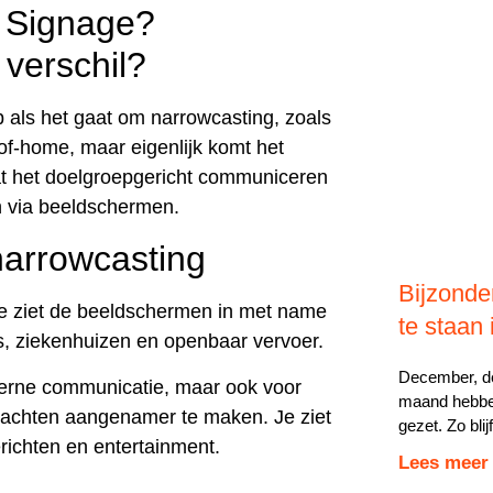
l Signage?
 verschil?
p als het gaat om narrowcasting, zoals
t-of-home, maar eigenlijk komt het
aat het doelgroepgericht communiceren
n via beeldschermen.
narrowcasting
Bijzonde
Je ziet de beeldschermen in met name
te staan 
s, ziekenhuizen en openbaar vervoer.
December, d
terne communicatie, maar ook voor
maand hebben
 wachten aangenamer te maken. Je ziet
gezet. Zo bli
richten en entertainment.
Lees meer