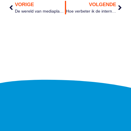
VORIGE
VOLGENDE
De wereld van mediaplayers voor een narrowcasting systeem
Hoe verbeter ik de interne communicatie met mijn werknemers?