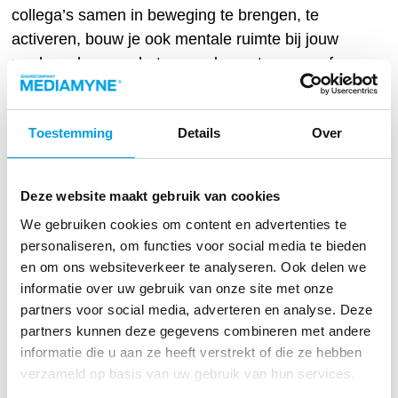
collega’s samen in beweging te brengen, te
activeren, bouw je ook mentale ruimte bij jouw
medewerkers om het gesprek aan te gaan, of
die ene vraag te durven stellen. Een mooi
initiatief is
www.wesmove.com
.
Toestemming
Details
Over
Communicatie is cruciaal
En last but not least, om een positieve
Deze website maakt gebruik van cookies
gedragsverandering te creëren speelt
We gebruiken cookies om content en advertenties te
communicatie een cruciale rol. Communicatie
personaliseren, om functies voor social media te bieden
en om ons websiteverkeer te analyseren. Ook delen we
over vitaliteitsprogramma’s moet duidelijk en
informatie over uw gebruik van onze site met onze
consistent zijn, dient op een regelmatige basis
partners voor social media, adverteren en analyse. Deze
plaats te vinden en via diverse
partners kunnen deze gegevens combineren met andere
communicatiekanalen om alle diverse groepen
informatie die u aan ze heeft verstrekt of die ze hebben
in jouw organisatie te bereiken. Denk hierbij aan
verzameld op basis van uw gebruik van hun services.
narrowcasting
en een
medewerkers app
.