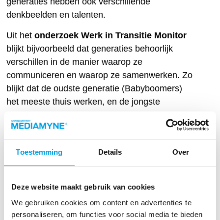
generaties hebben ook verschillende
denkbeelden en talenten.
Uit het
onderzoek Werk in Transitie Monitor
blijkt bijvoorbeeld dat generaties behoorlijk
verschillen in de manier waarop ze
communiceren en waarop ze samenwerken. Zo
blijkt dat de oudste generatie (Babyboomers)
het meeste thuis werken, en de jongste
generatie (Generatie Z) doet dit significant
minder. Jongeren zoeken vaak ondersteuning bij
collega’s, willen graag spontaan, on the spot,
Toestemming
Details
Over
leren, bijvoorbeeld doordat een oudere
medewerker even meteen meekijkt. Dit maakt
het leerproces trager en de ruimte om onbewust
Deze website maakt gebruik van cookies
te leren kleiner.
We gebruiken cookies om content en advertenties te
Kortom, vanuit dit perspectief zijn verbinding en
personaliseren, om functies voor social media te bieden