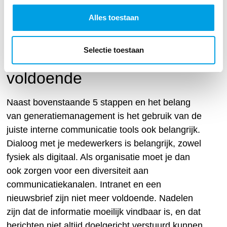
de inzet van de juiste interne communicatie
Alles toestaan
tools. En ja, daar ligt onze kracht, en wij denken
graag met jou mee hierover.
Selectie toestaan
Intranet vaak niet
voldoende
Naast bovenstaande 5 stappen en het belang
van generatiemanagement is het gebruik van de
juiste interne communicatie tools ook belangrijk.
Dialoog met je medewerkers is belangrijk, zowel
fysiek als digitaal. Als organisatie moet je dan
ook zorgen voor een diversiteit aan
communicatiekanalen. Intranet en een
nieuwsbrief zijn niet meer voldoende. Nadelen
zijn dat de informatie moeilijk vindbaar is, en dat
berichten niet altijd doelgericht verstuurd kunnen