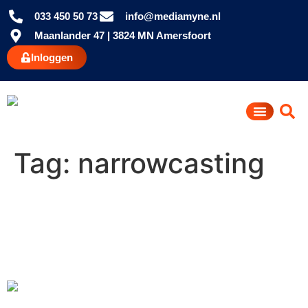
033 450 50 73
info@mediamyne.nl
Maanlander 47 | 3824 MN Amersfoort
Inloggen
Tag:
narrowcasting
Hoe verbeter ik de interne
communicatie met mijn
werknemers?