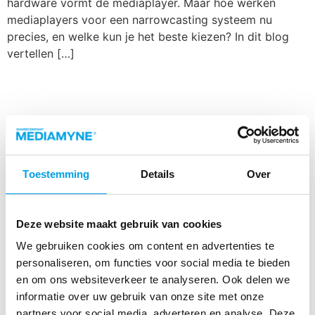
hardware vormt de mediaplayer. Maar hoe werken
mediaplayers voor een narrowcasting systeem nu
precies, en welke kun je het beste kiezen? In dit blog
vertellen […]
Narrowcasting trends in
2023: wat je moet weten
De narrowcasting trends voor 2023 laten zien dat er
Toestemming
Details
Over
veel staat te gebeuren op vele fronten. Content
generatie via AI, meer en meer oog voor sustainability
door middel van refurbished apparatuur, en mobiele
Deze website maakt gebruik van cookies
videocontent. Dit alles zal bijdragen aan een verdere
groei van narrowcasting voor interne communicatie
We gebruiken cookies om content en advertenties te
binnen organisaties. Hieronder bespreken we de meest
personaliseren, om functies voor social media te bieden
opvallende […]
en om ons websiteverkeer te analyseren. Ook delen we
informatie over uw gebruik van onze site met onze
Trends in narrowcasting in
partners voor social media, adverteren en analyse. Deze