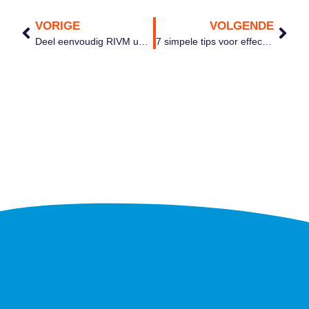
VORIGE
VOLGENDE
Deel eenvoudig RIVM updates over het Coronavirus in MediaMyne
7 simpele tips voor effectieve communicatie met thuiswerkers