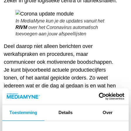
Zeker in grote logistieke centra of fabriekshallen.
In MediaMyne kun je de updates vanuit het
RIVM
over het Coronavirus automatisch
toevoegen aan jouw afspeellijsten
Deel daarop niet alleen berichten over
werkafspraken en procedures, maar
communiceer ook motiverende boodschappen.
Je kunt bijvoorbeeld actuele productiecijfers
tonen, of het aantal gepickte orders. Zo weet
iedereen wat er die dag al gedaan is en wat hen
nog te wachten staat.
Ook informele boodschappen zijn op dit moment
Toestemming
Details
Over
belangrijk. Zo kun je een medewerker bedanken
die doorwerkt tijdens zijn verjaardag of stil staan
bij alle extra inzet van medewerkers.