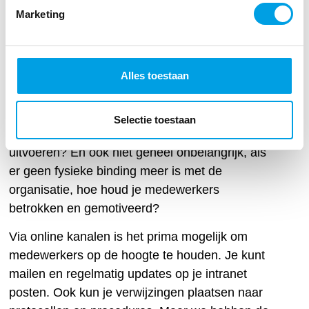
klanten.
Marketing
Maar ook voor deze organisaties geldt dat ze de
communicatie met hun medewerkers goed
Alles toestaan
moeten structureren. Hoe zorg je er namelijk
voor dat iedereen op de hoogte is en blijft van
de (bijgestelde) organisatiedoelen? En hoe zorg
Selectie toestaan
je dat iedereen thuis zijn of haar taken goed kan
uitvoeren? En ook niet geheel onbelangrijk, als
er geen fysieke binding meer is met de
organisatie, hoe houd je medewerkers
betrokken en gemotiveerd?
Via online kanalen is het prima mogelijk om
medewerkers op de hoogte te houden. Je kunt
mailen en regelmatig updates op je intranet
posten. Ook kun je verwijzingen plaatsen naar