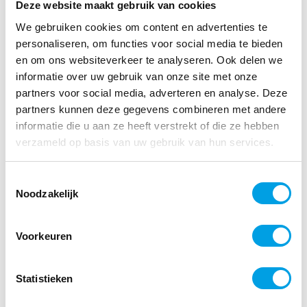
Deze website maakt gebruik van cookies
De uitdaging voor white
We gebruiken cookies om content en advertenties te
personaliseren, om functies voor social media te bieden
collar organisaties
en om ons websiteverkeer te analyseren. Ook delen we
informatie over uw gebruik van onze site met onze
Bij de meeste white collar organisaties komen
partners voor social media, adverteren en analyse. Deze
medewerkers helemaal niet meer bijeen op
partners kunnen deze gegevens combineren met andere
kantoor om verspreiding van het coronavirus
informatie die u aan ze heeft verstrekt of die ze hebben
tegen te gaan. Nu is de populariteit van
verzameld op basis van uw gebruik van hun services.
thuiswerken sowieso de laatste jaren gegroeid,
maar nog niet eerder werden kantoren
Toestemmingsselectie
Noodzakelijk
gedwongen om hun deuren te sluiten en
iedereen thuis te laten werken.
Voorkeuren
Telecombedrijven zien pieken in dataverbruik,
vooral door het gebruik van conference call
Statistieken
tools, die vooral worden gebruikt door
medewerkers onderling en voor afspraken met