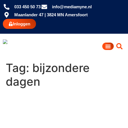
033 450 50 73
info@mediamyne.nl
Maanlander 47 | 3824 MN Amersfoort
Inloggen
Tag:
bijzondere
dagen
Bijzondere dagen in januari
om op in te haken met je
interne communicatie