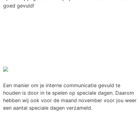
goed gevuld!
Bijzondere dagen in
november om op in te haken
met je interne
communicatie
Een manier om je interne communicatie gevuld te
houden is door in te spelen op speciale dagen. Daarom
hebben wij ook voor de maand november voor jou weer
een aantal speciale dagen verzameld.
Bijzondere dagen in oktober
om op in te haken met je