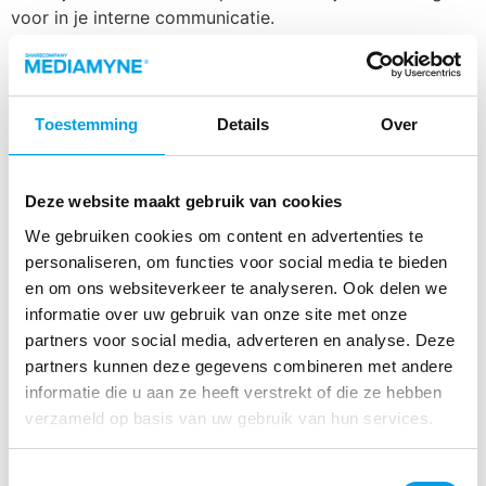
voor in je interne communicatie.
Bijzondere dagen in
augustus om op in te haken
Toestemming
Details
Over
met je interne
communicatie
Deze website maakt gebruik van cookies
We gebruiken cookies om content en advertenties te
personaliseren, om functies voor social media te bieden
en om ons websiteverkeer te analyseren. Ook delen we
Pieker jij je suf hoe jij jouw collega’s deze
informatie over uw gebruik van onze site met onze
vakantieperiode betrokken en gemotiveerd houdt? Met
partners voor social media, adverteren en analyse. Deze
deze blog vol inhakers helpen we je vast op weg.
partners kunnen deze gegevens combineren met andere
Bijzondere dagen in juli om
informatie die u aan ze heeft verstrekt of die ze hebben
verzameld op basis van uw gebruik van hun services.
op in te haken met je
interne communicatie
Toestemmingsselectie